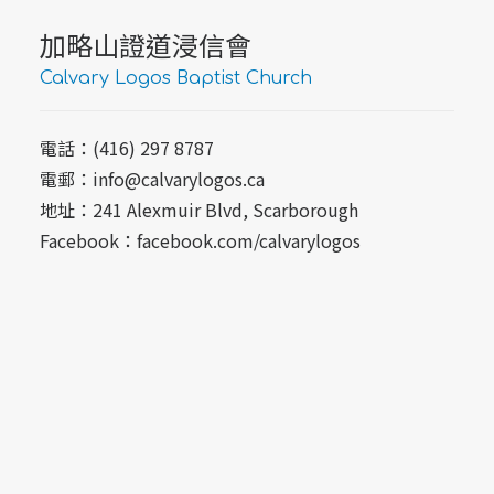
加略山證道浸信會
Calvary Logos Baptist Church
電話：(416) 297 8787
電郵：
info@calvarylogos.ca
地址：
241 Alexmuir Blvd, Scarborough
Facebook：
facebook.com/calvarylogos