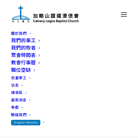
關於我們
我們的事工
那將要來的是你？
我們的牧者
聚會時間表
教會行事曆
日期：2025年12月7日
職位空缺
經文：馬太福音11:1-10
兒童事工
講員：陳世傑牧師
信息
禱告區
最新消息
奉獻
聯絡我們
English Ministry