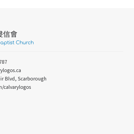
浸信會
aptist Church
787
ylogos.ca
ir Blvd, Scarborough
/calvarylogos